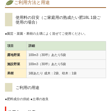
ご利用方法と用途
肥料取締法に基づく表示
環境/CSR活動
使用料の目安（ご家庭用の熟成たい肥18L 1袋ご
使用の場合）
お問合せ
リンク
●園芸・菜園・果樹の土壌によく混ぜてご使用ください。
パブリシティ
項目
詳細
サイトマップ
露地野菜
100m3（30坪）あたり5袋
施設野菜
100m3（30坪）あたり5袋
果樹
1樹あたり 成木：2袋、幼木：1袋
ご利用の用途
●肥料成分の供給 ●土壌の改良