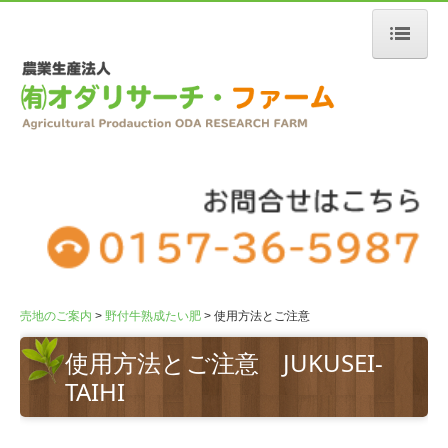
売地のご案内
トップページ
ご挨拶
オダリサーチファーム
会社概要
展望広場キャンプ場
施設のご案内
売地のご案内
野付牛熟成たい肥
使用方法とご注意
ご利用料金
使用方法とご注意 JUKUSEI-
野付牛熟成たい肥
TAIHI
熟成たい肥ができるまで
使用方法とご注意