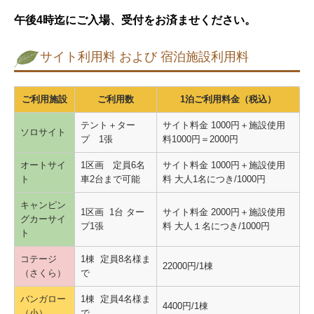
午後4時迄にご入場、受付をお済ませください。
サイト利用料 および 宿泊施設利用料
ご利用施設
ご利用数
1泊ご利用料金（税込）
テント＋ター
サイト料金 1000円＋施設使用
ソロサイト
プ 1張
料1000円＝2000円
オートサイ
1区画 定員6名
サイト料金 1000円＋施設使用
ト
車2台まで可能
料 大人1名につき/1000円
キャンピン
1区画 1台 ター
サイト料金 2000円＋施設使用
グカーサイ
プ1張
料 大人１名につき/1000円
ト
コテージ
1棟 定員8名様ま
22000円/1棟
（さくら）
で
バンガロー
1棟 定員4名様ま
4400円/1棟
（小）
で