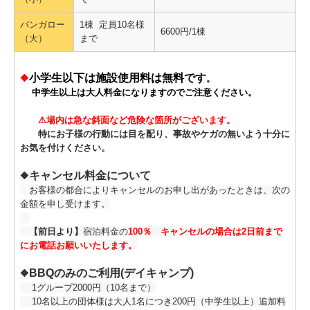
バンガロー
1棟 定員10名様
6600円/1棟
（大）
まで
小学生以下は施設使用料は無料です
🔶
。
中学生以上は大人料金になりますのでご注意ください。
⚠場内は急な斜面など危険な箇所がございます。
特にお子様の行動には目を配り、事故やケガの無いよう十分に
お気を付けください。
キャンセル料金について
🔶
お客様の都合によりキャンセルのお申し出があったときは、次の
金額を申し受けます。
【前日より】
宿泊料金の
100％ キャンセルの場合は2日前まで
にお電話お願いいたします。
BBQのみのご利用(デイキャンプ)
🔶
1グループ2000円（10名まで）
10名以上の団体様は大人1名につき200円（中学生以上）追加料