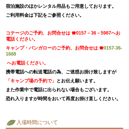
肥料取締法に基づく表示
宿泊施設のほか
レンタル用品も
ご用意しております。
ご利用料金は下記をご参照ください。
環境/CSR活動
お問合せ
コテージのご予約、お問合せは ☎0157－36－5987へお
リンク
電話ください。
パブリシティ
キャンプ・バンガローのご予約、お問合せは
☎
0157-36-
1688
サイトマップ
へお電話ください。
携帯電話への転送電話の為、ご迷惑お掛け致しますが
「キャンプ場の予約で」
とお伝え願います。
また作業中で電話に出られない場合もございます。
恐れ入りますが時間をおいて再度お掛け直しください。
入場時間について