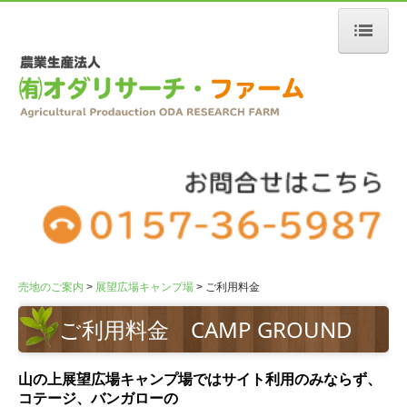
売地のご案内
トップページ
ご挨拶
オダリサーチファーム
会社概要
展望広場キャンプ場
施設のご案内
売地のご案内
展望広場キャンプ場
ご利用料金
ご利用料金
ご利用料金 CAMP GROUND
野付牛熟成たい肥
熟成たい肥ができるまで
山の上展望広場キャンプ場ではサイト利用のみならず、
使用方法とご注意
コテージ、バンガローの